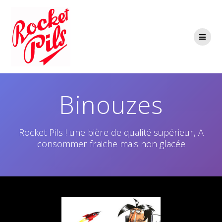
Passer
au
contenu
Binouzes
Rocket Pils ! une bière de qualité supérieur, A
consommer fraiche mais non glacée